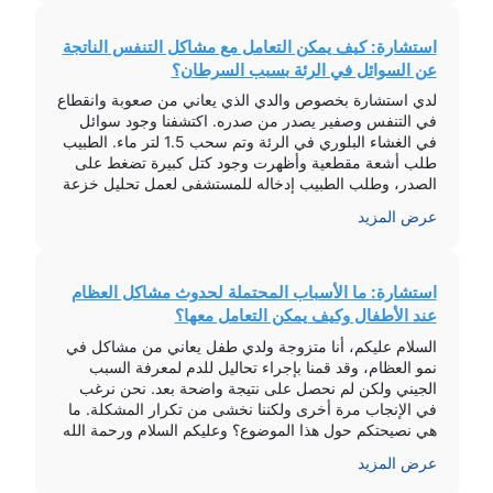
استشارة: كيف يمكن التعامل مع مشاكل التنفس الناتجة
عن السوائل في الرئة بسبب السرطان؟
لدي استشارة بخصوص والدي الذي يعاني من صعوبة وانقطاع
في التنفس وصفير يصدر من صدره. اكتشفنا وجود سوائل
في الغشاء البلوري في الرئة وتم سحب 1.5 لتر ماء. الطبيب
طلب أشعة مقطعية وأظهرت وجود كتل كبيرة تضغط على
الصدر، وطلب الطبيب إدخاله للمستشفى لعمل تحليل خزعة
وتفريغ السوائل. الحالة هي سرطان في الرئة وقد سبب […]
عرض المزيد
استشارة: ما الأسباب المحتملة لحدوث مشاكل العظام
عند الأطفال وكيف يمكن التعامل معها؟
السلام عليكم، أنا متزوجة ولدي طفل يعاني من مشاكل في
نمو العظام، وقد قمنا بإجراء تحاليل للدم لمعرفة السبب
الجيني ولكن لم نحصل على نتيجة واضحة بعد. نحن نرغب
في الإنجاب مرة أخرى ولكننا نخشى من تكرار المشكلة. ما
هي نصيحتكم حول هذا الموضوع؟ وعليكم السلام ورحمة الله
وبركاته، بناءً على وصفتك، يبدو أن طفلك […]
عرض المزيد