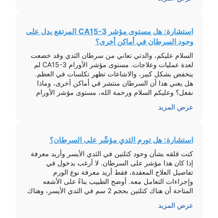
لسرعة التحسن. علامات الحروق ظهور طبقة سوداء على
منطقة […]
استشارة: هل مستوى مؤشر CA15-3 المرتفع يدل على
وجود السرطان في أماكن أخرى؟
السلام عليكم، والدتي تعاني من سرطان الثدي وقد خضعت
لعدة عمليات وعلاجات. مستوى مؤشر الأورام CA15-3 لم
ينخفض بشكل كبير، والاشاعات تظهر تكلسات في العظم.
هل يعني هذا أن السرطان منتشر في أماكن أخرى، وماذا
نفعل؟ وعليكم السلام ورحمة الله، مستوى مؤشر الأورام
CA15-3 غير دقيق تماماً لتحديد مدى انتشار السرطان.
عرض المزيد
حسب الأشعات الخاصة بالعظام، […]
استشارة: هل تورم الثدي مؤشّر على السرطان؟
كنت قلقه بشأن وجود كتلتين في الثدي الأيسر وأريد معرفة
إذا كان هذا مؤشر على السرطان. لا أرغب بدخول في
تفاصيل العلاج المعقدة، فقط أريد معرفة نوع الورم
وإجراءات التعامل معه. أوضح الطبيب بناءً على الأشعه
المتاحة أن هناك كتلتين بحجم 2 سم في الثدي الأيسر، وهناك
احتمالية لكونها غير حميدة. ومع ذلك، التأكيد النهائي […]
عرض المزيد