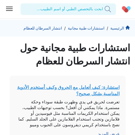
ابحث بالتخصص الطبي أو اسم الطبيب...
الحساب الشخصي
الشركة
/
/
الرئيسية
استشارات طبية مجانية
انتشار السرطان للعظام
استشاراتي
من نحن؟
للأطباء
استشارات طبیة مجانیة حول
الوصفات الطبية
للمنشآت
المدونة
انتشار السرطان للعظام
اختبارات المعمل
المقالات الطبية
المفضلة
استشارة: كيف أتعامل مع الحروق وكيف أستخدم الأدوية
المناسبة بشكل صحيح؟
تسجيل الخروج
تعرضت لحريق في يدي وظهرت طبقة سوداء وحكة
مستمرة. ماذا يمكنني أن أفعل؟ بحسب توجيهات الطبيب،
يمكن استخدام الكريمات المناسبة مثل فيوسيدين أو
فلامازين وتجنب استخدام الفلامازين على الجلد السليم. كما
نصح باستخدام كريمي ديفروسون على الحبوب وميبو
للحروق بكمية قليلة. يُفضل مراجعة طبيب جراحة تجميل
عرض المزيد