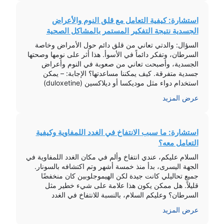
استشارة: كيفية التعامل مع قلق النوم والأعراض
الجسدية نتيجة التفكير المستمر بالمشاكل الصحية
السؤال: والدتي تعاني من قلق دائم حول الأمراض وخاصة
السرطان، وتفكر دائماً في الأسوأ. هذا أثر على نومها وصحتها
الجسدية، وأصبحت تعاني من صعوبة في النوم وأعراض
جسدية متفرقة. كيف يمكننا مساعدتها؟ الإجابة: – يمكن
استخدام دواء مثل موديكسا أو ديلاكسين (duloxetine)
بجرعة 30 ملجم يومياً مساءً. – من الأفضل المتابعة مع
عرض المزيد
الطبيب بشكل دوري. […]
استشارة: ما سبب الانتفاخ في الغدد اللمفاوية وكيفية
التعامل معه؟
السلام عليكم، عندي انتفاخ وألم في مكان الغدد اللمفاوية في
الجهة اليسرى، بدأ منذ خمسة أشهر وتم اكتشافه بالسونار.
جميع تحاليلي كانت جيدة لكن الهيموجلوبين كان منخفضًا
قليلاً. هل ممكن يكون هذا علامة على شيء خطير مثل
السرطان؟ وعليكم السلام، بالنسبة للانتفاخ في الغدد
اللمفاوية، إذا استمر لأكثر من 6 أشهر أو زاد حجمه من […]
عرض المزيد