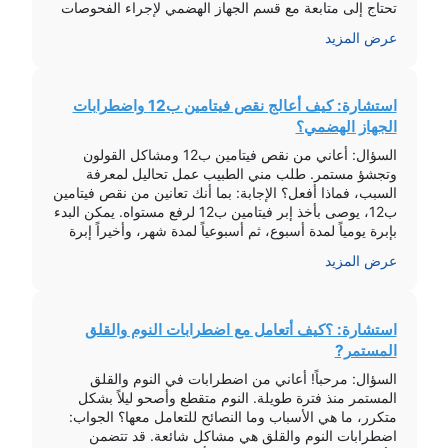
تحتاج إلى متابعة مع قسم الجهاز الهضمي لإجراء الفحوصات
اللازمة مثل المنظار للتأكد. يتم نصح المريض […]
عرض المزيد
استشارة: كيف أعالج نقص فيتامين ب12 واضطرابات
الجهاز الهضمي؟
السؤال: أعاني من نقص فيتامين ب12 ومشاكل القولون
وتجشؤ مستمر. طلب مني الطبيب عمل تحاليل لمعرفة
السبب، فماذا أفعل؟ الإجابة: بما أنك تعانين من نقص فيتامين
ب12، يوصى بأخذ إبر فيتامين ب12 لرفع مستواه. يمكن البدء
بإبرة يومياً لمدة أسبوع، ثم أسبوعياً لمدة شهر، وأخيراً إبرة
شهرياً. قد تكون هناك حاجة لمتابعة مع طبيب تخصص […]
عرض المزيد
استشارة: ؟كيف أتعامل مع اضطرابات النوم والقلق
المستمر?
السؤال: مرحباً! أعاني من اضطرابات في النوم والقلق
المستمر منذ فترة طويلة. النوم متقطع وأصحو ليلاً بشكل
متكرر، ما هي الأسباب وما النصائح للتعامل معها؟ الجواب:
اضطرابات النوم والقلق هي مشاكل شائعة. قد تتضمن