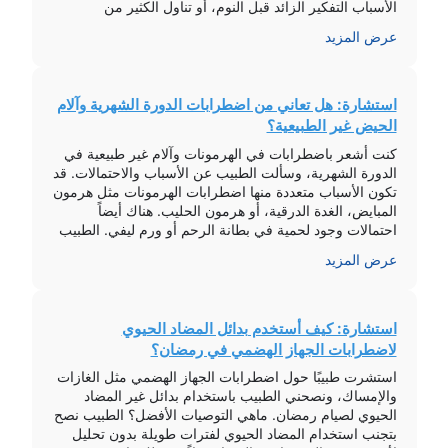
الأسباب التفكير الزائد قبل النوم، أو تناول الكثير من
الكافيين، أو الإجهاد اليومي. من النصائح المهمة تحسين
عرض المزيد
المحيط الخاص بالنوم، مثل […]
استشارة: هل تعاني من اضطرابات الدورة الشهرية وآلام
الحيض غير الطبيعية؟
كنت أشعر باضطرابات في الهرمونات وآلام غير طبيعية في
الدورة الشهرية، وسألت الطبيب عن الأسباب والاحتمالات. قد
تكون الأسباب متعددة منها اضطرابات الهرمونات مثل هرمون
المبايض، الغدة الدرقية، أو هرمون الحليب. هناك أيضاً
احتمالات وجود لحمية في بطانة الرحم أو ورم ليفي. الطبيب
أكد لي أنه في أغلب الأحيان المشكلة بسيطة ولا تستدعي
عرض المزيد
القلق إلا […]
استشارة: كيف أستخدم بدائل المضاد الحيوي
لاضطرابات الجهاز الهضمي في رمضان؟
استشرت طبيبًا حول اضطرابات الجهاز الهضمي مثل الغازات
والإمساك، ونصحني الطبيب باستخدام بدائل غير المضاد
الحيوي لصيام رمضان. ماهي التوصيات الأفضل؟ الطبيب نصح
بتجنب استخدام المضاد الحيوي لفترات طويلة بدون تحليل