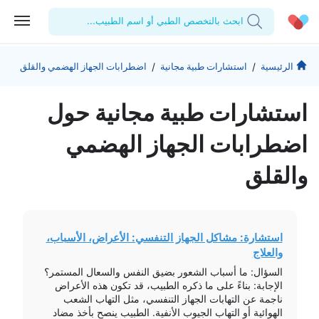
ابحث بالتخصص الطبي أو اسم الطبيب...
الحساب الشخصي
الشركة
/
/
الرئيسية
استشارات طبية مجانية
اضطرابات الجهاز الهضمي والقلق
استشاراتي
من نحن؟
للأطباء
استشارات طبیة مجانیة حول
الوصفات الطبية
للمنشآت
المدونة
اضطرابات الجهاز الهضمي
اختبارات المعمل
المقالات الطبية
والقلق
المفضلة
تسجيل الخروج
استشارة: مشاكل الجهاز التنفسي: الأعراض، الأسباب،
والعلاج
السؤال: ما أسباب الشعور بضيق النفس والسعال المستمر؟
الإجابة: بناءً على ما ذكره الطبيب، قد تكون هذه الأعراض
ناجمة عن التهابات الجهاز التنفسي، مثل التهاب الشعب
الهوائية أو التهاب الجيوب الأنفية. الطبيب ينصح بأخذ مضاد