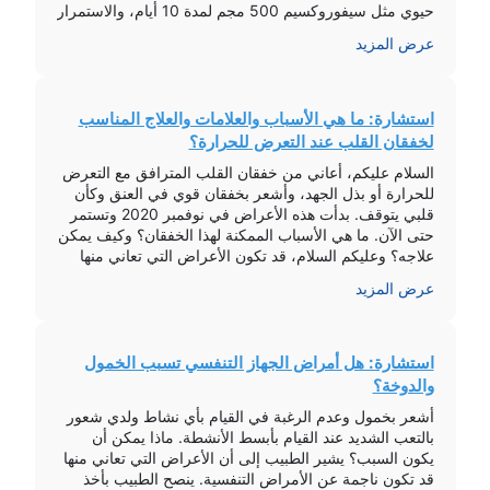
حيوي مثل سيفوروكسيم 500 مجم لمدة 10 أيام، والاستمرار
بمراقبة الأعراض مع العودة للمتابعة إذا لم تتحسن الحالة.
عرض المزيد
علامات مشاكل […]
استشارة: ما هي الأسباب والعلامات والعلاج المناسب
لخفقان القلب عند التعرض للحرارة؟
السلام عليكم، أعاني من خفقان القلب المترافق مع التعرض
للحرارة أو بذل الجهد، وأشعر بخفقان قوي في العنق وكأن
قلبي يتوقف. بدأت هذه الأعراض في نوفمبر 2020 وتستمر
حتى الآن. ما هي الأسباب الممكنة لهذا الخفقان؟ وكيف يمكن
علاجه؟ وعليكم السلام، قد تكون الأعراض التي تعاني منها
نتيجة لعدة أسباب منها الحالات النفسية مثل القلق […]
عرض المزيد
استشارة: هل أمراض الجهاز التنفسي تسبب الخمول
والدوخة؟
أشعر بخمول وعدم الرغبة في القيام بأي نشاط ولدي شعور
بالتعب الشديد عند القيام بأبسط الأنشطة. ماذا يمكن أن
يكون السبب؟ يشير الطبيب إلى أن الأعراض التي تعاني منها
قد تكون ناجمة عن الأمراض التنفسية. ينصح الطبيب بأخذ