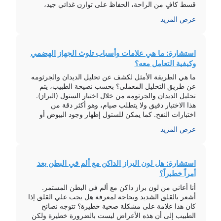
قسط كافٍ من الراحة، الحفاظ على توازن غذائي جيد،
وشرب الكثير من السوائل لتحسين الحالة العامة. وفي […]
عرض المزيد
استشارة: ما هي علامات وأسباب تلوث الجهاز الهضمي
وكيفية التعامل معه؟
ما هي الطريقة الأمثل لكشف عن تحليل الديدان والجرثومه
عن طريق التحليل المعملي؟ بحسب نصيحة الطبيب، يتم
تحليل الديدان والجرثومه من خلال اختبار الستول (البراز).
هذا الاختبار دقيق ولا يتطلب صيام، وهو أكثر دقة من
اختبارات النفخ. كما يمكن للستول إظهار وجود البيوض أو
الديدان الشريطية بوضوح. النصيحة العامة هي الذهاب
عرض المزيد
لمستشفى موثوق به والالتزام […]
استشارة: هل لون البراز الداكن مع ألم في البطن يعد
أمراً خطيراً؟
أنا أعاني من لون براز داكن مع ألم في البطن المستمر.
أشعر بالقلق الشديد وبحاجة لمعرفة هل يجب علي القلق إذا
كان هذا علامة على مشكلة صحية خطيرة؟ تتوجه نصائح
الطبيب إلى أن هذه الأعراض ليست بالضرورة خطيرة ولكن