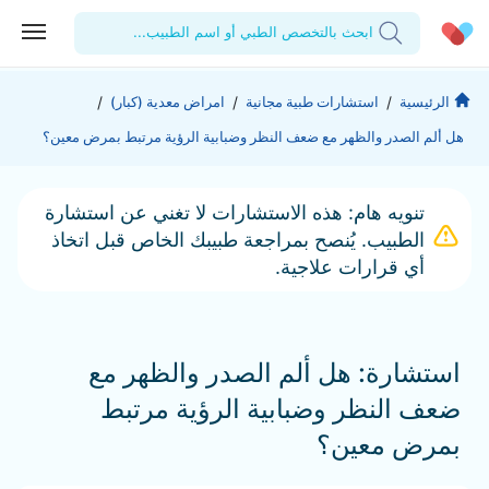
ابحث بالتخصص الطبي أو اسم الطبيب...
الحساب الشخصي
الشركة
/
/
/
الرئيسية
استشارات طبية مجانية
امراض معدية (كبار)
هل ألم الصدر والظهر مع ضعف النظر وضبابية الرؤية مرتبط بمرض معين؟
استشاراتي
من نحن؟
للأطباء
الوصفات الطبية
للمنشآت
المدونة
تنويه هام: هذه الاستشارات لا تغني عن استشارة
الطبيب. يُنصح بمراجعة طبيبك الخاص قبل اتخاذ
اختبارات المعمل
المقالات الطبية
أي قرارات علاجية.
المفضلة
تسجيل الخروج
استشارة: هل ألم الصدر والظهر مع
ضعف النظر وضبابية الرؤية مرتبط
بمرض معين؟