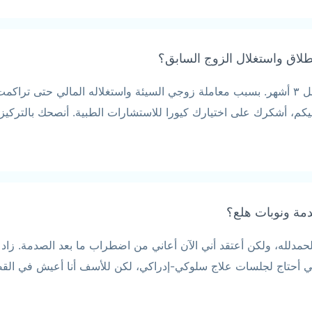
لطلاق واستغلال الزوج السابق؟
السلام عليكم، أنا متزوجة منذ ٢٠ عامًا، وانفصلت قبل ٣ أشهر. بسبب معاملة زوجي السيئة واستغلا
عليكم، أشكرك على اختيارك كيورا للاستشارات الطبية. أنصحك بالتركيز
مة ونوبات هلع؟
دلله، ولكن أعتقد أني الآن أعاني من اضطراب ما بعد الصدمة. زاد 
ني أحتاج لجلسات علاج سلوكي-إدراكي، لكن للأسف أنا أعيش في القصيم