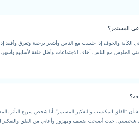
اعي المستمر؟
اؤل. مشكلتي من 10 سنوات تتملكني الكآبة والخوف إذا جلست مع الناس وأشعر برجفة وت
 مني الجلوس مع الناس. أخاف الاجتماعات وأظل قلقة لأسابيع وأشه
عه؟
بشأن “القلق المكتسب والتفكير المستمر”. أنا شخص سريع التأثر بالم
ى شخصيتي، حيث أصبحت ضعيف ومهزوز وأعاني من القلق والتفكير ا