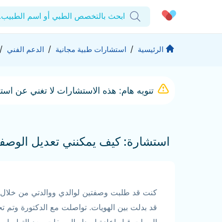
ابحث بالتخصص الطبي أو اسم الطبيب..
الحساب الشخصي
الشركة
/
/
/
الرئيسية
استشارات طبية مجانية
الدعم الفني
استشاراتي
من نحن؟
المنتجات والحلول
تنويه هام: هذه الاستشارات لا تغني عن است
الوصفات الطبية
للمنشآت
اختبارات المعمل
التأمين
المقالات الطبية
المزيد
المفضلة
الرعاية المتقدمة
استشارة: كيف يمكنني تعديل الوصفات
برامج العناية بالصحة
تسجيل الخروج
المراكز الطبية
تواصل
حقوق التأليف والنشر كيورا ©2026
كنت قد طلبت وصفتين لوالدي ووالدتي من خلال ت
قد بدلت بين الهويات. تواصلت مع الدكتورة وتم تح
الهويات قبل إعادة إصدار الوصفات. بعد التواصل و