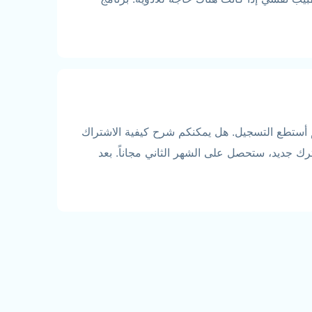
 أستطع التسجيل. هل يمكنكم شرح كيفية الاشتراك
فع اشتراك شهري بمبلغ ٢٩ ريال سعودي. نظراً لأنك مشترك جديد، ستحصل على الشهر الثاني مجاناً. بعد