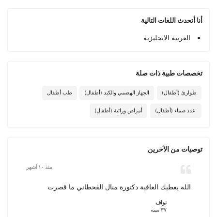
أنا أتحدث اللغات التالية
العربيه الانجليزيه
تخصصات طبیة ذات صلة
طوارئ (أطفال)
الجهاز الهضمي والكبد (أطفال)
طب أطفال
غدد صماء (أطفال)
أمراض وراثية (أطفال)
توصيات من الآخرين
منذ ١٠ أشهر
الله يعطيك العافية دكتورة منال القحطاني ما قصرت
نواف
٣٧ سنة