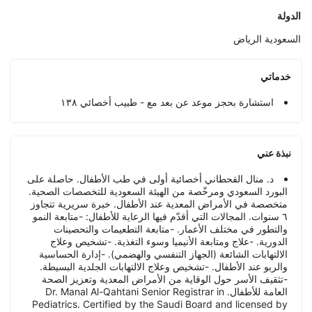
الدولة
السعودية
الرياض
خدماتي
استشارة بحجز موعد عن بعد مع - طبيب أخصائي ١٣٨
نبذة عني
د. منال القحطاني أخصائية أولى في طب الأطفال. حاصلة على
البورد السعودي ومرخّصة من الهيئة السعودية للتخصصات الصحية.
متخصصة في الأمراض المعدية عند الأطفال. خبرة سريرية تتجاوز
٦ سنوات. المجالات التي أقدّم فيها الرعاية للأطفال: -متابعة النمو
والتطور في مختلف الأعمار. -متابعة التطعيمات والتحصينات
الدورية. -علاج ومتابعة الأنيميا وسوء التغذية. -تشخيص وعلاج
الالتهابات الشائعة (الجهاز التنفسي والهضمي). -إدارة الحساسية
والربو عند الأطفال. -تشخيص وعلاج الالتهابات الجلدية البسيطة.
-تثقيف الأسر حول الوقاية من الأمراض المعدية وتعزيز الصحة
العامة للأطفال. Dr. Manal Al-Qahtani Senior Registrar in
Pediatrics. Certified by the Saudi Board and licensed by