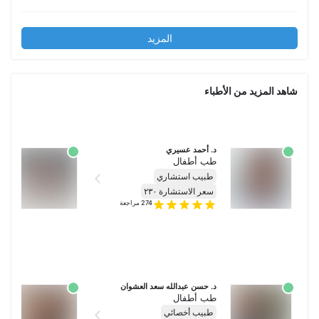
المزيد
شاهد المزيد من الأطباء
د. أحمد عسيري
د
طب أطفال
ط
طبيب استشاري
سعر الاستشارة ٢٣٠
274
مراجعة
د. حسن عبدالله سعد العشوان
د
طب أطفال
ط
طبيب أخصائي