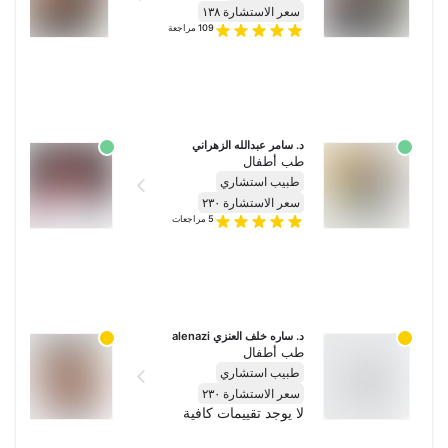
سعر الاستشارة ١٣٨
109
مراجعة
د. سامر عبدالله الزهراني
د.
طب أطفال
ط
طبيب استشاري
ط
سعر الاستشارة ٢٣٠
س
5
مراجعات
لا
د. ساره خلف العنزي alenazi
د.
طب أطفال
ط
طبيب استشاري
ط
سعر الاستشارة ٢٣٠
س
لا يوجد تقييمات كافية