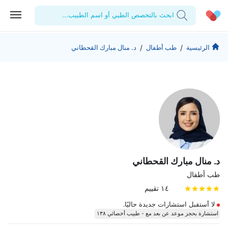
ابحث بالتخصص الطبي أو اسم الطبيب...
الحساب الشخصي
الشركة
/
/
الرئيسية
طب أطفال
د. منال مبارك القحطاني
استشاراتي
من نحن؟
للأطباء
الوصفات الطبية
للمنشآت
المدونة
اختبارات المعمل
المقالات الطبية
المفضلة
تسجيل الخروج
د. منال مبارك القحطاني
طب أطفال
١٤ تقييم
لا أستقبل استشارات جديدة حاليًا.
استشارة بحجز موعد عن بعد مع - طبيب أخصائي ١٣٨