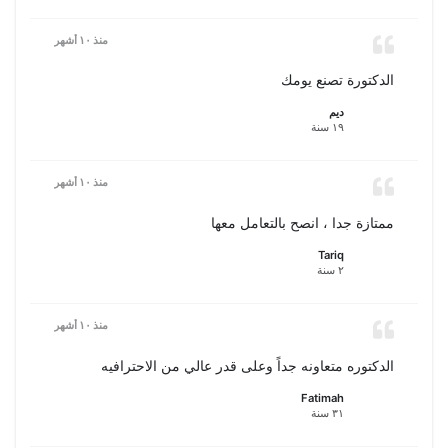
منذ ١٠ أشهر
الدكتورة تصنع يومك
ديم
١٩ سنة
منذ ١٠ أشهر
ممتازة جدا ، انصح بالتعامل معها
Tariq
٢ سنة
منذ ١٠ أشهر
الدكتوره متعاونه جداً وعلى قدر عالي من الاحترافيه
Fatimah
٣١ سنة