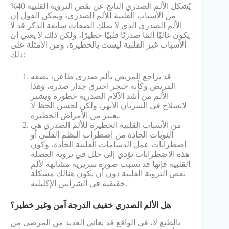
يُشكل الألم الصدري الناتج عن نقص التروية القلبية 40%
من الأسباب القلبية للألم الصدري، ويمكن القول إن
الألم الصدري الذي لا يملك الصفات سابقة الذكر قد لا
يكون غالبًا ألمًا صدريًا قلبيًا خطيرًا، ولكن ذلك لا يعني أن
الأسباب غير القلبية ليست بالخطيرة، ومن الأمثلة على
ذلك:
قد يراجع المريض بألم صدري طاعن، يصفه
المريض وكأنه خنجر اخترق جدار صدره، وهذا
الألم من أشد الآلام الصدرية خطورة ويشير
لانسلاخ في الشريان الأبهر، ولكن لحسن الحظ لا
يعتبر من الأمراض الخطيرة.
من الأسباب القلبية الخطيرة للألم الصدري هي
النوبات الحادة من اضطراب النظم القلبي أو
اضطرابات عمل الدسامات القلبية الحادة، وكون
هذه الاضطرابات تؤدي إلى خلل في تروية العضلة
القلبية فإنها قد تسبب صورة سريرية مشابهة لألم
نقص التروية القلبية دون أن يكون هنالك مشكلة
حقيقية في الشرايين الإكليلية.
هل الألم الصدري خفيف الدرجة آمن وغير خطير؟
بالطبع لا، في الواقع قد يعاني العديد من المرضى من