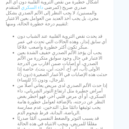
أشكال خطيرة من نقص التروية القلبية دون أي ألم
صدري صريح (كمرضى
داء السكري
المتقدم
والمسنين). لا يجب النظر إلى الألم الصدري بشكل
مجرد، بل يجب أخذ العديد من العوامل بعين الاعتبار
لتقييم درجة خطورة الحالة، ومنها:
قد يحدث نقص التروية القلبية عند الشباب دون
أي سابق إنذار، وهذه الحالات التي تحدث في عمر
مبكر تكون أكثر خطورة وأصعب علاجًا.
يجب أن يؤخذ الألم الصدري خفيف الشدة بعين
الاعتبار في حال وجود سوابق متكررة من الألم
الصدري، أو إصابات ضمن أقارب من الدرجة
الأولى (أب، أم، أخ، أخت، ابن، بنت)، خاصة إذا
حدثت هذه الإصابات في الأعمار الصغيرة (دون 45
للرجال، ودون 55 للنساء).
إذا حدث الألم الصدري لدى مريض يعاني أصلًا من
أمراض خطيرة مثل ارتفاع التوتر الشرياني، داء
السكري، أو أي مرض قلبي آخر، فهو أخطر بغض
النظر عن درجته، بالإضافة لعوامل خطورة هامة
يجب توثيقها دائمًا مثل: التدخين، عدم ممارسة
الرياضة، البدانة، فرط شحوم الدم.
قد يسبب التوتر والضغط النفسي، ألمًا صدريًا
مقلقًا للمريض، ويجب الانتباه في هذه الحالة