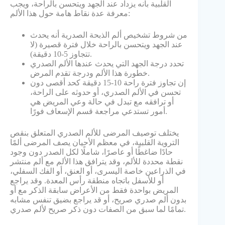
القلبية بأنه يزداد عند الجهد ويتحسن بالراحة، ويجب
معرفة عدة نقاط هامة حول هذا الألم:
من شروط تشخيص ألم الذبحة الصدرية أنه يحدث
عند الجهد ويتحسن بالراحة خلال فترة قصيرة (لا
تتجاوز 5-10 دقيقة).
تحدد درجة الجهد التي يحدث عندها الألم الصدري
خطورة هذا الألم ودرجة تقدم المرض.
إن تجاوز فترة راحة 10-15 دقيقة كحد أقصى دون
تحسن في الألم الصدري، أو حدوثه على الراحة،
أو ترافقه مع تبدل في حالة وعي المريض هي
أمور تستدعي مراجعة قسم الإسعاف فورًا.
يختلف توصيف المرضى للألم الصدري المتعلق بنقص
التروية القلبية، في معظم الأحيان يصف المرضى ألمًا
حادًا ضاغطًا أو عاصرًا، شاملًا لكل الصدر دون وجود
نقطة محددة للألم، وقد يترافق هذا الألم مع ألم منتشر
في الذراعين خاصة اليسرى، أو العنق، أو الفك السفلي،
أو للأسفل باتجاه منطقة رأس المعدة. وقد يراجع
المريض بواحدة فقط من الأعراض سابقة الذكر مع أو
بدون ألم صدري صريح، أو قد يراجع بضيق تنفس مشابه
تمامًا لما سبق من الصفات دون ذكر صريح لألم صدري.