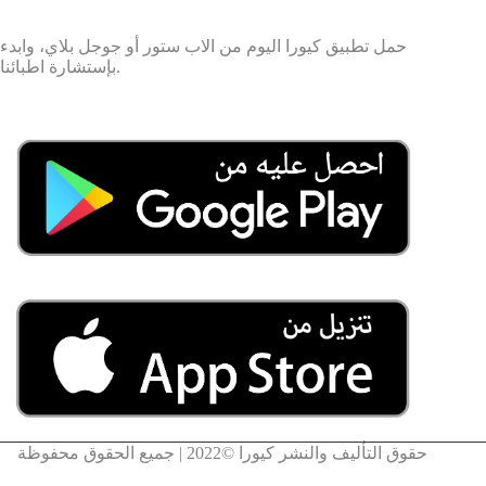
حمل تطبيق كيورا اليوم من الاب ستور أو جوجل بلاي، وابدء
بإستشارة اطبائنا.
حقوق التأليف والنشر كيورا ©2022 | جميع الحقوق محفوظة