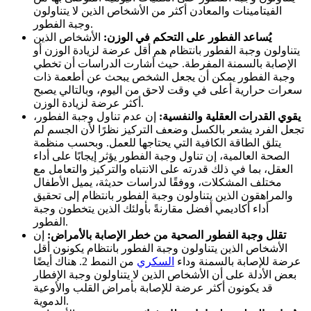
الفيتامينات والمعادن أكثر من الأشخاص الذين لا يتناولون
وجبة الفطور.
يُساعد الفطور على التحكم في الوزن:
الأشخاص الذين
يتناولون وجبة الفطور بانتظام هم أقل عرضة لزيادة الوزن أو
الإصابة بالسمنة المفرطة. حيث أشارت الدراسات أن تخطي
وجبة الفطور يمكن أن يجعل الشخص يبحث عن أطعمة ذات
سعرات حرارية أعلى في وقت لاحق من اليوم، وبالتالي يصبح
أكثر عرضة لزيادة الوزن.
يقوي القدرات العقلية والنفسية:
إن عدم تناول وجبة الفطور،
تجعل الفرد يشعر بالكسل وضعف التركيز نظرًا لأن الجسم لم
يتلق الطاقة الكافية التي يحتاجها للعمل. وبحسب منظمة
الصحة العالمية، إن تناول وجبة الفطور يؤثر إيجابًا على أداء
العقل، بما في ذلك قدرته على الانتباه والتركيز والتعامل مع
مختلف المشكلات، ووفقًا لدراسات حديثة، يميل الأطفال
والمراهقون الذين يتناولون وجبة الفطور بانتظام إلى تحقيق
أداء أكاديمي أفضل مقارنةً بأولئك الذين يتخطون وجبة
الفطور.
تقلل وجبة الفطور الصحية من خطر الإصابة بالأمراض:
إن
الأشخاص الذين يتناولون وجبة الفطور بانتظام يكونون أقل
عرضة للإصابة بالسمنة وداء
السكري
من النمط 2. هناك أيضًا
بعض الأدلة على أن الأشخاص الذين لا يتناولون وجبة الإفطار
قد يكونون أكثر عرضة للإصابة بأمراض القلب والأوعية
الدموية.