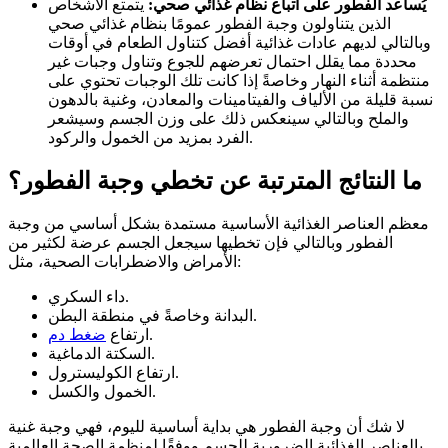
يُساعد الفطور على اتباع نظام غذائي صحي:
يتمتع الأشخاص
الذين يتناولون وجبة الفطور عمومًا بنظام غذائي صحي
وبالتالي لديهم عادات غذائية أفضل كتناول الطعام في أوقات
محددة مما يقلل احتمال تعرضهم للجوع وتناول وجبات غير
منتظمة أثناء النهار وخاصةً إذا كانت تلك الوجبات تحتوي على
نسبة قليلة من الألياف والفيتامينات والمعادن، وغنية بالدهون
والملح وبالتالي سينعكس ذلك على وزن الجسم وسيشعر
الفرد بمزيد من الخمول والركود.
ما النتائج المترتبة عن تخطي وجبة الفطور؟
معظم العناصر الغذائية الأساسية مستمدة بشكل أساسي من وجبة
الفطور وبالتالي فإن تخطيها سيجعل الجسم عرضة لكثير من
الأمراض والاضطرابات الصحية، مثل:
داء السكري.
البدانة وخاصةً في منطقة البطن.
.
ارتفاع
ضغط دم
السكتة الدماغية.
ارتفاع الكوليسترول.
الخمول والكسل.
لا شك أن وجبة الفطور هي بداية أساسية لليوم، فهي وجبة غنية
بالعناصر الغذائية الضرورية للجسم ووفقًا لمنظمة الصحة العالمية