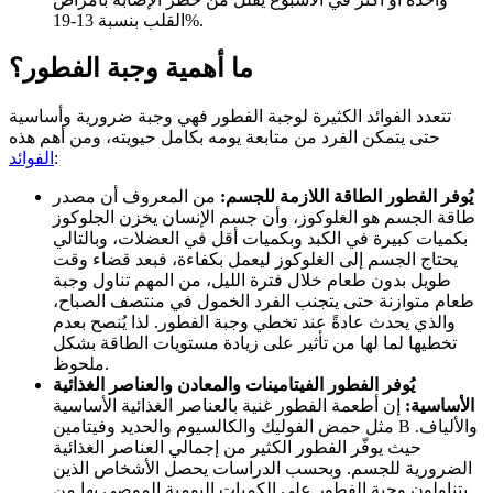
القلب بنسبة 13-19%.
ما أهمية وجبة الفطور؟
تتعدد الفوائد الكثيرة لوجبة الفطور فهي وجبة ضرورية وأساسية
حتى يتمكن الفرد من متابعة يومه بكامل حيويته، ومن أهم هذه
:
الفوائد
يُوفر الفطور الطاقة اللازمة للجسم:
من المعروف أن مصدر
طاقة الجسم هو الغلوكوز، وأن جسم الإنسان يخزن الجلوكوز
بكميات كبيرة في الكبد وبكميات أقل في العضلات، وبالتالي
يحتاج الجسم إلى الغلوكوز ليعمل بكفاءة، فبعد قضاء وقت
طويل بدون طعام خلال فترة الليل، من المهم تناول وجبة
طعام متوازنة حتى يتجنب الفرد الخمول في منتصف الصباح،
والذي يحدث عادةً عند تخطي وجبة الفطور. لذا يُنصح بعدم
تخطيها لما لها من تأثير على زيادة مستويات الطاقة بشكل
ملحوظ.
يُوفر الفطور الفيتامينات والمعادن والعناصر الغذائية
الأساسية:
إن أطعمة الفطور غنية بالعناصر الغذائية الأساسية
مثل حمض الفوليك والكالسيوم والحديد وفيتامين B والألياف.
حيث يوفّر الفطور الكثير من إجمالي العناصر الغذائية
الضرورية للجسم. وبحسب الدراسات يحصل الأشخاص الذين
يتناولون وجبة الفطور على الكميات اليومية الموصى بها من