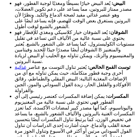
البيض:
يُعد البيض خيارًا بسيطًا ومغذيًا لوجبة الفطور، فهو
مصدر ممتاز للبروتين، مما يساعد على دعم تكوين العضلات،
وهو عنصر غذائي مفيد لصحة الدماغ والكبد. ونظرًا لأن
البروتين يستغرق بعض الوقت للهضم، فإنه يساعد أيضًا على
الشعور بالشبع لوقت أطول.
الشوفان:
يُعد الشوفان خيار كلاسيكي ومغذي للإفطار فهو
يحتوي على نسبة عالية من الألياف التي تساعد في تقليل
مستويات الكوليسترول، كما يساعد على الشعور بالشبع.
يُعتبر
الشوفان أيضًا مصدرًا جيدًا للحديد وفيتامين B والمنغنيز
والمغنيسيوم والزنك، ويمكن تناوله مع الحليب أو البيض لزيادة
نسبة البروتين.
توست القمح الخالص:
يُعتبر تناول التوست مع عناصر
غذائية
أخرى وجبة فطور متكاملة، حيث يمكن تناوله مع أي من
الإضافات المغذية التالية:
البيض المقلي والطماطم،
رقائق
الأفوكادو والفلفل الحار،
زبدة الفول السوداني والموز،
الجبن
والفراولة.
المكسرات:
يمكن إضافة المكسرات كعنصر رئيسي إلى أي
الفطور فهي تحتوي على نسبة عالية من المغنيزيوم
والبوتاسيوم، كما أنها مصدر كبير لمضادات الأكسدة، كما تعزز
المكسرات الغنية بالبروتين والألياف الشعور بالشبع، ما يساعد
في تخفيض الوزن، كما يرتبط تناول المكسرات أيضًا بتحسين
صحة القلب والدماغ. حيث أشارت إحدى الدراسات أن تناول
الفول السوداني مرتين أو أكثر في الأسبوع وتناول الجوز مرة
واحدة أو أكثر في الأسبوع يقلل من خطر الإصابة بأمراض